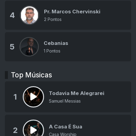
Pr. Marcos Chervinski
4
2 Pontos
Cebanias
5
1 Pontos
Top Músicas
Todavia Me Alegrarei
1
Samuel Messias
A Casa É Sua
2
Casa Worship